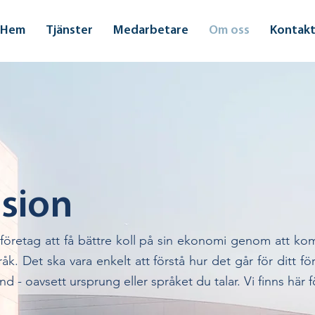
Hem
Tjänster
Medarbetare
Om oss
Kontak
sion
r företag att få bättre koll på sin ekonomi genom att k
råk. Det ska vara enkelt att förstå hur det går för ditt f
nd - oavsett ursprung eller språket du talar. Vi finns här f