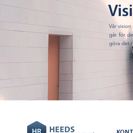
Vis
Vår vision
går för d
göra det m
KONT