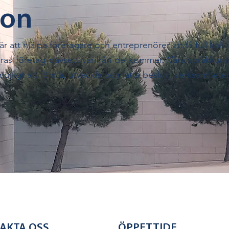
ion
 är att hjälpa företagare och entreprenörer att få full koll
eras företag oavsett varifrån de kommer. Våra språkkun
öjligt att förstå, utveckla och fatta beslut i verksamhete
AKTA OSS
ÖPPETTIDE