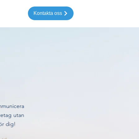
t
Kontakta oss
ommunicera
öretag utan
ör dig!