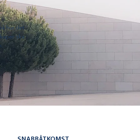
 på hur det
skaper ska
n.
SNABBÅTKOMST